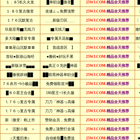
１．８5长久火龙
█单职业█微变█
25WJ.COM
-精品全天推荐
１·８０复古微变
攻速∠→免费顶赞
25WJ.COM
-精品全天推荐
１７６沉默复古
﹍﹍新版①区﹍﹍
25WJ.COM
-精品全天推荐
〔
玖龍至尊▇无线刀
▇无线刀▇
25WJ.COM
-精品全天推荐
激
多大陆▇君皇专属
▇专属天花板▇
25WJ.COM
-精品全天推荐
激
〓〓巫山沉默〓〓
【 首战首区 】
25WJ.COM
-精品全天推荐
首站●新游山海经
●搬砖●好玩不累
25WJ.COM
-精品全天推荐
▄▄新版冰雪▄▄▄
▄▄真正０充的█神器
25WJ.COM
-精品全天推荐
██傲视群雄██
██暗黑神器单职业█
25WJ.COM
-精品全天推荐
７６赤月+9小极品██
免费领取首冲██
25WJ.COM
-精品全天推荐
█８０星王合击█
180星王+1长久服
25WJ.COM
-精品全天推荐
⒈７６っ复古专属
刀刀「神器っ高爆
25WJ.COM
-精品全天推荐
⒈７６っ复古专属
刀刀「神器っ高爆
25WJ.COM
-精品全天推荐
新〈微变〉刚上市
赞助会员．免费送
25WJ.COM
-精品全天推荐
＜ 沉默小服 ＞
免费∠顶赞打全满
25WJ.COM
-精品全天推荐
≤天魔归来≥
自动捡取█免费送
25WJ.COM
-精品全天推荐