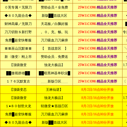
０茺专属〃无限刀
赞助会员〃全免费
25WJ.COM
-精品全天推荐
◆８０九龍合击◆
新版██首战大区
25WJ.COM
-精品全天推荐
财神高爆／无限刀
天花板／白飘好服
25WJ.COM
-精品全天推荐
刀刀切割＄新打野
。０。充。畅。玩
25WJ.COM
-精品全天推荐
专
免费█超变快餐服
刀刀吸血刀刀麻痹
25WJ.COM
-精品全天推荐
〓〓巫山沉默〓〓
【 首战首区 】
25WJ.COM
-精品全天推荐
新〈微变〉刚上市
赞助会员．免费送
25WJ.COM
-精品全天推荐
【顶级微变
蚀龙大极品】
25WJ.COM
-精品全天推荐
1
██傲视群雄██
██暗黑神器单职业█
25WJ.COM
-精品全天推荐
１７６沉默复古
﹍﹍新版①区﹍﹍
25WJ.COM
-精品全天推荐
〔
【顶级变态
王林仙逆】
8月/2日/16点00分开放
【顶级微变
蚀龙大极品】
8月/2日/16点00分开放
1
１●８０创世火龙
轻微变★首战①区
8月/2日/16点00分开放
免费█超变快餐服
刀刀吸血刀刀麻痹
8月/2日/16点00分开放
◆８０九龍合击◆
新版██首战大区
8月/2日/16点00分开放