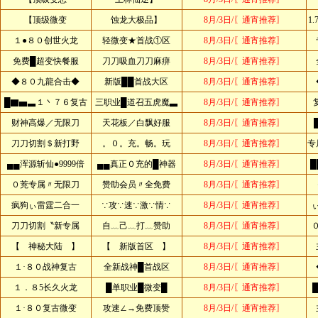
【顶级微变
蚀龙大极品】
8月/3日/〖通宵推荐〗
1
１●８０创世火龙
轻微变★首战①区
8月/3日/〖通宵推荐〗
免费█超变快餐服
刀刀吸血刀刀麻痹
8月/3日/〖通宵推荐〗
◆８０九龍合击◆
新版██首战大区
8月/3日/〖通宵推荐〗
█▇▅▃１丶７６复古
三职业█道召五虎魔▃
8月/3日/〖通宵推荐〗
财神高爆／无限刀
天花板／白飘好服
8月/3日/〖通宵推荐〗
刀刀切割＄新打野
。０。充。畅。玩
8月/3日/〖通宵推荐〗
专
▄▄浑源斩仙●9999倍
▄▄真正０充的█神器
8月/3日/〖通宵推荐〗
█
０茺专属〃无限刀
赞助会员〃全免费
8月/3日/〖通宵推荐〗
疯狗ぃ雷霆二合一
∵攻∵速∵激∵情∵
8月/3日/〖通宵推荐〗
刀刀切割〝新专属
自﹏己﹏打﹏赞助
8月/3日/〖通宵推荐〗
【 神秘大陆 】
【 新版首区 】
8月/3日/〖通宵推荐〗
１·８０战神复古
全新战神█首战区
8月/3日/〖通宵推荐〗
１．８5长久火龙
█单职业█微变█
8月/3日/〖通宵推荐〗
１·８０复古微变
攻速∠→免费顶赞
8月/3日/〖通宵推荐〗