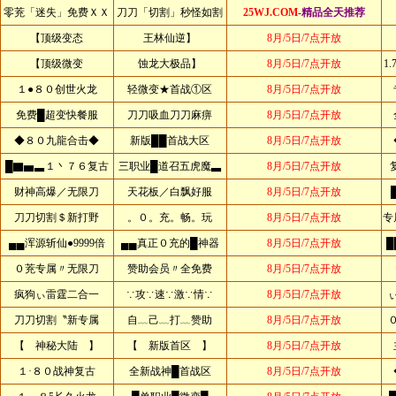
零茺「迷失」免费ＸＸ
刀刀「切割」秒怪如割
25WJ.COM
-精品全天推荐
【顶级变态
王林仙逆】
8月/5日/7点开放
【顶级微变
蚀龙大极品】
8月/5日/7点开放
1
１●８０创世火龙
轻微变★首战①区
8月/5日/7点开放
免费█超变快餐服
刀刀吸血刀刀麻痹
8月/5日/7点开放
◆８０九龍合击◆
新版██首战大区
8月/5日/7点开放
█▇▅▃１丶７６复古
三职业█道召五虎魔▃
8月/5日/7点开放
财神高爆／无限刀
天花板／白飘好服
8月/5日/7点开放
刀刀切割＄新打野
。０。充。畅。玩
8月/5日/7点开放
专
▄▄浑源斩仙●9999倍
▄▄真正０充的█神器
8月/5日/7点开放
█
０茺专属〃无限刀
赞助会员〃全免费
8月/5日/7点开放
疯狗ぃ雷霆二合一
∵攻∵速∵激∵情∵
8月/5日/7点开放
刀刀切割〝新专属
自﹏己﹏打﹏赞助
8月/5日/7点开放
【 神秘大陆 】
【 新版首区 】
8月/5日/7点开放
１·８０战神复古
全新战神█首战区
8月/5日/7点开放