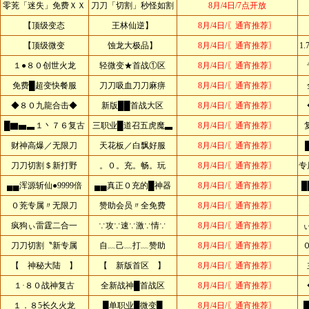
零茺「迷失」免费ＸＸ
刀刀「切割」秒怪如割
8月/4日/7点开放
【顶级变态
王林仙逆】
8月/4日/〖通宵推荐〗
【顶级微变
蚀龙大极品】
8月/4日/〖通宵推荐〗
1
１●８０创世火龙
轻微变★首战①区
8月/4日/〖通宵推荐〗
免费█超变快餐服
刀刀吸血刀刀麻痹
8月/4日/〖通宵推荐〗
◆８０九龍合击◆
新版██首战大区
8月/4日/〖通宵推荐〗
█▇▅▃１丶７６复古
三职业█道召五虎魔▃
8月/4日/〖通宵推荐〗
财神高爆／无限刀
天花板／白飘好服
8月/4日/〖通宵推荐〗
刀刀切割＄新打野
。０。充。畅。玩
8月/4日/〖通宵推荐〗
专
▄▄浑源斩仙●9999倍
▄▄真正０充的█神器
8月/4日/〖通宵推荐〗
█
０茺专属〃无限刀
赞助会员〃全免费
8月/4日/〖通宵推荐〗
疯狗ぃ雷霆二合一
∵攻∵速∵激∵情∵
8月/4日/〖通宵推荐〗
刀刀切割〝新专属
自﹏己﹏打﹏赞助
8月/4日/〖通宵推荐〗
【 神秘大陆 】
【 新版首区 】
8月/4日/〖通宵推荐〗
１·８０战神复古
全新战神█首战区
8月/4日/〖通宵推荐〗
１．８5长久火龙
█单职业█微变█
8月/4日/〖通宵推荐〗