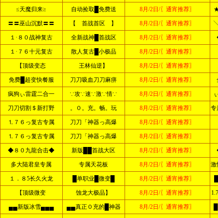
≤天魔归来≥
自动捡取█免费送
8月/2日/〖通宵推荐〗
〓〓巫山沉默〓〓
【 首战首区 】
8月/2日/〖通宵推荐〗
１·８０战神复古
全新战神█首战区
8月/2日/〖通宵推荐〗
１·７６十元复古
散人复古█小极品
8月/2日/〖通宵推荐〗
【顶级变态
王林仙逆】
8月/2日/〖通宵推荐〗
免费█超变快餐服
刀刀吸血刀刀麻痹
8月/2日/〖通宵推荐〗
疯狗ぃ雷霆二合一
∵攻∵速∵激∵情∵
8月/2日/〖通宵推荐〗
刀刀切割＄新打野
。０。充。畅。玩
8月/2日/〖通宵推荐〗
专
⒈７６っ复古专属
刀刀「神器っ高爆
8月/2日/〖通宵推荐〗
⒈７６っ复古专属
刀刀「神器っ高爆
8月/2日/〖通宵推荐〗
◆８０九龍合击◆
新版██首战大区
8月/2日/〖通宵推荐〗
多大陆君皇专属
专属天花板
8月/2日/〖通宵推荐〗
激
１．８5长久火龙
█单职业█微变█
8月/2日/〖通宵推荐〗
【顶级微变
蚀龙大极品】
8月/2日/〖通宵推荐〗
1
▄▄新版冰雪▄▄▄
▄▄真正０充的█神器
8月/2日/〖通宵推荐〗