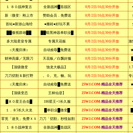
１·８０战神复古
全新战神█首战区
8月/2日/16点30分开放
新〈微变〉刚上市
赞助会员．免费送
8月/2日/16点30分开放
首站●新游山海经
●搬砖●好玩不累
8月/2日/16点30分开放
██傲视群雄██
██暗黑神器单职业█
8月/2日/16点30分开放
多大陆君皇专属
专属天花板
8月/2日/16点30分开放
激
≤天魔归来≥
自动捡取█免费送
8月/2日/16点30分开放
财神高爆／无限刀
天花板／白飘好服
8月/2日/16点30分开放
【顶级微变
蚀龙大极品】
8月/2日/16点30分开放
1
刀刀切割＄新打野
。０。充。畅。玩
8月/2日/16点30分开放
专
≤天魔归来≥
自动捡取█免费送
25WJ.COM
-精品全天推荐
【顶级变态
王林仙逆】
25WJ.COM
-精品全天推荐
█８０星王合击█
180星王+1长久服
25WJ.COM
-精品全天推荐
１．８5长久火龙
█单职业█微变█
25WJ.COM
-精品全天推荐
零茺「迷失」免费ＸＸ
刀刀「切割」秒怪如割
25WJ.COM
-精品全天推荐
１·８０战神复古
全新战神█首战区
25WJ.COM
-精品全天推荐