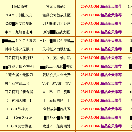
【顶级微变
蚀龙大极品】
25WJ.COM
-精品全天推荐
1
１●８０创世火龙
轻微变★首战①区
25WJ.COM
-精品全天推荐
免费█超变快餐服
刀刀吸血刀刀麻痹
25WJ.COM
-精品全天推荐
◆８０九龍合击◆
新版██首战大区
25WJ.COM
-精品全天推荐
█▇▅▃１丶７６复古
三职业█道召五虎魔▃
25WJ.COM
-精品全天推荐
财神高爆／无限刀
天花板／白飘好服
25WJ.COM
-精品全天推荐
刀刀切割＄新打野
。０。充。畅。玩
25WJ.COM
-精品全天推荐
专
▄▄浑源斩仙●9999倍
▄▄真正０充的█神器
25WJ.COM
-精品全天推荐
█
０茺专属〃无限刀
赞助会员〃全免费
25WJ.COM
-精品全天推荐
疯狗ぃ雷霆二合一
∵攻∵速∵激∵情∵
25WJ.COM
-精品全天推荐
刀刀切割〝新专属
自﹏己﹏打﹏赞助
25WJ.COM
-精品全天推荐
【 神秘大陆 】
【 新版首区 】
25WJ.COM
-精品全天推荐
１·８０战神复古
全新战神█首战区
25WJ.COM
-精品全天推荐
１．８5长久火龙
█单职业█微变█
25WJ.COM
-精品全天推荐
１·８０复古微变
攻速∠→免费顶赞
25WJ.COM
-精品全天推荐