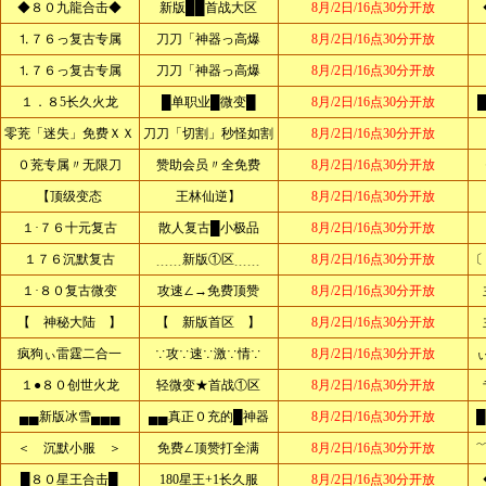
◆８０九龍合击◆
新版██首战大区
8月/2日/16点30分开放
⒈７６っ复古专属
刀刀「神器っ高爆
8月/2日/16点30分开放
⒈７６っ复古专属
刀刀「神器っ高爆
8月/2日/16点30分开放
１．８5长久火龙
█单职业█微变█
8月/2日/16点30分开放
零茺「迷失」免费ＸＸ
刀刀「切割」秒怪如割
8月/2日/16点30分开放
０茺专属〃无限刀
赞助会员〃全免费
8月/2日/16点30分开放
【顶级变态
王林仙逆】
8月/2日/16点30分开放
１·７６十元复古
散人复古█小极品
8月/2日/16点30分开放
１７６沉默复古
﹍﹍新版①区﹍﹍
8月/2日/16点30分开放
〔
１·８０复古微变
攻速∠→免费顶赞
8月/2日/16点30分开放
【 神秘大陆 】
【 新版首区 】
8月/2日/16点30分开放
疯狗ぃ雷霆二合一
∵攻∵速∵激∵情∵
8月/2日/16点30分开放
１●８０创世火龙
轻微变★首战①区
8月/2日/16点30分开放
▄▄新版冰雪▄▄▄
▄▄真正０充的█神器
8月/2日/16点30分开放
＜ 沉默小服 ＞
免费∠顶赞打全满
8月/2日/16点30分开放
█８０星王合击█
180星王+1长久服
8月/2日/16点30分开放