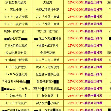
玖龍至尊无线刀
无线刀
25WJ.COM
-精品全天推荐
激
＜ 沉默小服 ＞
免费∠顶赞打全满
25WJ.COM
-精品全天推荐
⒈７６っ复古专属
刀刀「神器っ高爆
25WJ.COM
-精品全天推荐
⒈７６っ复古专属
刀刀「神器っ高爆
25WJ.COM
-精品全天推荐
疯狗ぃ雷霆二合一
∵攻∵速∵激∵情∵
25WJ.COM
-精品全天推荐
▄▄新版冰雪▄▄▄
▄▄真正０充的█神器
25WJ.COM
-精品全天推荐
首站●新游山海经
●搬砖●好玩不累
25WJ.COM
-精品全天推荐
多大陆君皇专属
专属天花板
25WJ.COM
-精品全天推荐
激
刀刀切割〝新专属
自﹏己﹏打﹏赞助
25WJ.COM
-精品全天推荐
１·８０复古微变
攻速∠→免费顶赞
25WJ.COM
-精品全天推荐
１●８０创世火龙
轻微变★首战①区
25WJ.COM
-精品全天推荐
７６赤月+9小极品██
免费领取首冲██
25WJ.COM
-精品全天推荐
█▇▅▃１丶７６复古
三职业█道召五虎魔▃
25WJ.COM
-精品全天推荐
【 神秘大陆 】
【 新版首区 】
25WJ.COM
-精品全天推荐
１·７６十元复古
散人复古█小极品
25WJ.COM
-精品全天推荐
▄▄浑源斩仙●9999倍
▄▄真正０充的█神器
25WJ.COM
-精品全天推荐
█